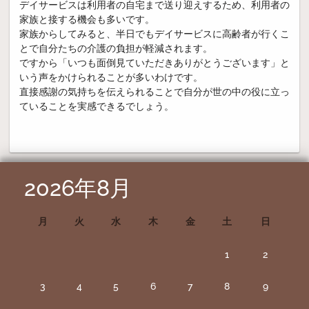
デイサービスは利用者の自宅まで送り迎えするため、利用者の
家族と接する機会も多いです。
家族からしてみると、半日でもデイサービスに高齢者が行くこ
とで自分たちの介護の負担が軽減されます。
ですから「いつも面倒見ていただきありがとうございます」と
いう声をかけられることが多いわけです。
直接感謝の気持ちを伝えられることで自分が世の中の役に立っ
ていることを実感できるでしょう。
2026年8月
月
火
水
木
金
土
日
1
2
3
4
5
6
7
8
9